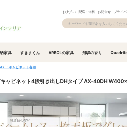
お支払い
配送・送料
お問合せ
プライバ
納家具
すきまくん
ARBOLの家具
飛騨の香り
Quadrifo
AX 下キャビネット各種
キャビネット4段引き出しDHタイプ AX-40DH W400×D