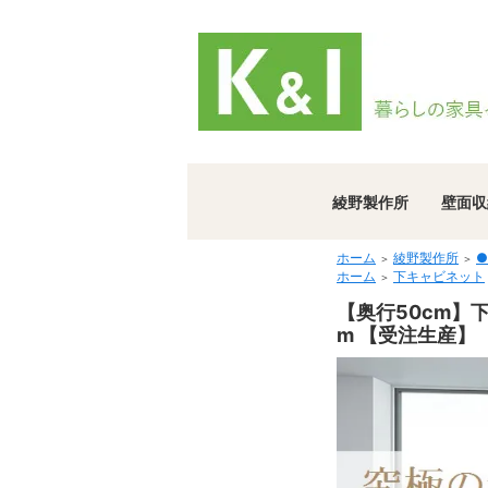
綾野製作所
壁面収
ホーム
綾野製作所
●
＞
＞
ホーム
下キャビネット
＞
【奥行50cm】下
m 【受注生産】