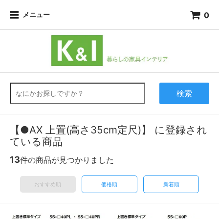
0
メニュー
検索
【●AX 上置(高さ35cm定尺)】 に登録され
ている商品
13
件の商品が見つかりました
おすすめ順
価格順
新着順